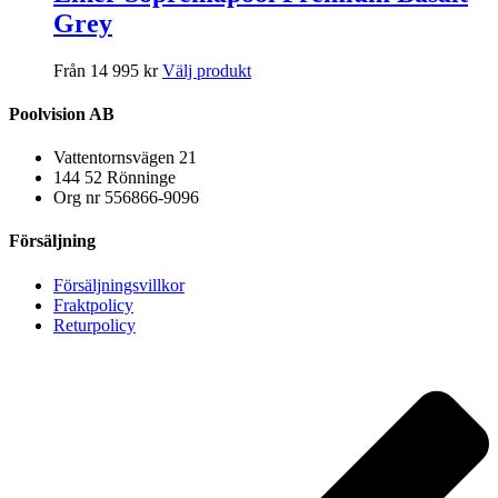
Grey
Från 14 995 kr
Välj produkt
Poolvision AB
Vattentornsvägen 21
144 52 Rönninge
Org nr 556866-9096
Försäljning
Försäljningsvillkor
Fraktpolicy
Returpolicy