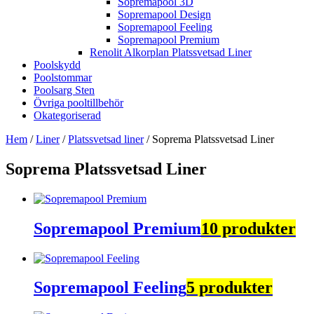
Sopremapool 3D
Sopremapool Design
Sopremapool Feeling
Sopremapool Premium
Renolit Alkorplan Platssvetsad Liner
Poolskydd
Poolstommar
Poolsarg Sten
Övriga pooltillbehör
Okategoriserad
Hem
/
Liner
/
Platssvetsad liner
/ Soprema Platssvetsad Liner
Soprema Platssvetsad Liner
Sopremapool Premium
10 produkter
Sopremapool Feeling
5 produkter