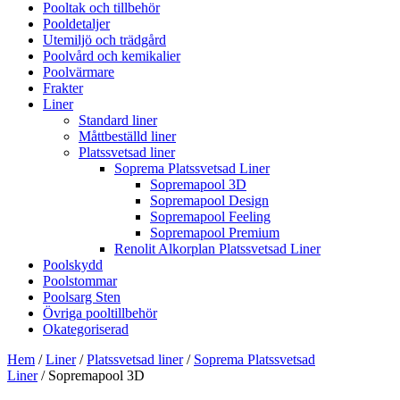
Pooltak och tillbehör
Pooldetaljer
Utemiljö och trädgård
Poolvård och kemikalier
Poolvärmare
Frakter
Liner
Standard liner
Måttbeställd liner
Platssvetsad liner
Soprema Platssvetsad Liner
Sopremapool 3D
Sopremapool Design
Sopremapool Feeling
Sopremapool Premium
Renolit Alkorplan Platssvetsad Liner
Poolskydd
Poolstommar
Poolsarg Sten
Övriga pooltillbehör
Okategoriserad
Hem
/
Liner
/
Platssvetsad liner
/
Soprema Platssvetsad
Liner
/ Sopremapool 3D