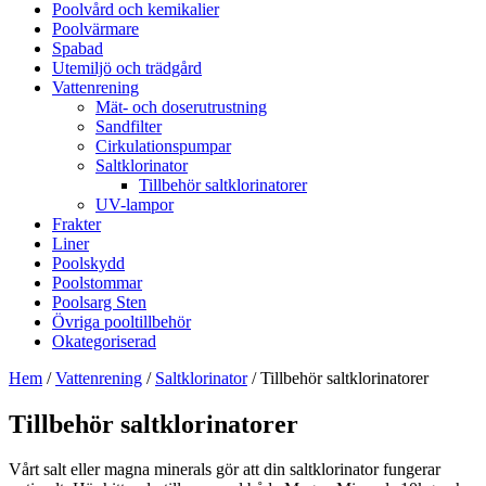
Poolvård och kemikalier
Poolvärmare
Spabad
Utemiljö och trädgård
Vattenrening
Mät- och doserutrustning
Sandfilter
Cirkulationspumpar
Saltklorinator
Tillbehör saltklorinatorer
UV-lampor
Frakter
Liner
Poolskydd
Poolstommar
Poolsarg Sten
Övriga pooltillbehör
Okategoriserad
Hem
/
Vattenrening
/
Saltklorinator
/ Tillbehör saltklorinatorer
Tillbehör saltklorinatorer
Vårt salt eller magna minerals gör att din saltklorinator fungerar