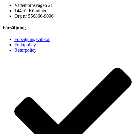
Vattentornsvägen 21
144 52 Rönninge
Org nr 556866-9096
Försäljning
Försäljningsvillkor
Fraktpolicy
Returpolicy