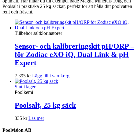
optimalt. Här hittar du till exempel både Magna Minerals 10kg och
Poolsalt i praktiska 25 kg-säckar, perfekt för att hålla ditt poolvatten
rent och fräscht.
Tillbehör saltklorinatorer
Sensor- och kalibreringskit pH/ORP –
för Zodiac eXO iQ, Dual Link & pH
Expert
7 395
kr
Lägg till i varukorg
Slut i lager
Poolkemi
Poolsalt, 25 kg säck
335
kr
Läs mer
Poolvision AB