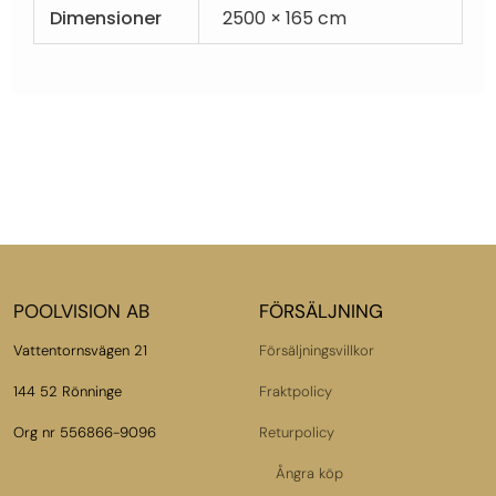
Dimensioner
2500 × 165 cm
POOLVISION AB
FÖRSÄLJNING
Vattentornsvägen 21
Försäljningsvillkor
144 52 Rönninge
Fraktpolicy
Org nr 556866-9096
Returpolicy
Ångra köp