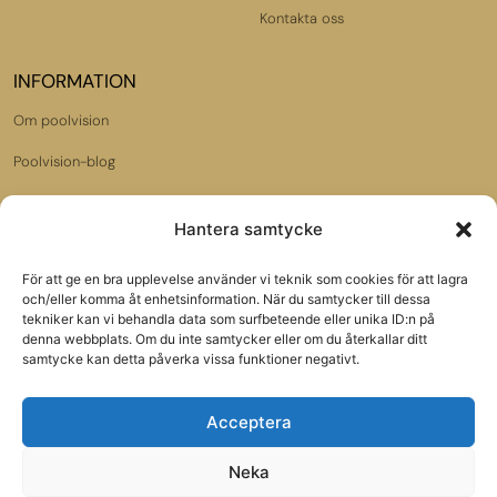
Kontakta oss
INFORMATION
Om poolvision
Poolvision-blog
Dataskyddspolicy
Hantera samtycke
Jobba hos oss
För att ge en bra upplevelse använder vi teknik som cookies för att lagra
Samarbetspartners:
och/eller komma åt enhetsinformation. När du samtycker till dessa
Poolbutiken.se
tekniker kan vi behandla data som surfbeteende eller unika ID:n på
denna webbplats. Om du inte samtycker eller om du återkallar ditt
samtycke kan detta påverka vissa funktioner negativt.
Gardenmarket.se
Acceptera
VÅRT NYHETSBREV
Neka