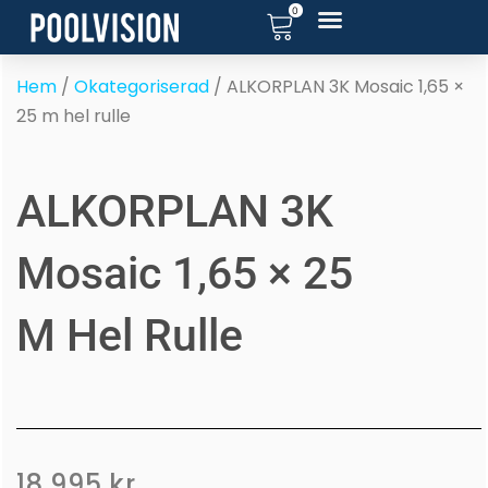
0
Hoppa
till
innehåll
Hem
/
Okategoriserad
/ ALKORPLAN 3K Mosaic 1,65 ×
25 m hel rulle
ALKORPLAN 3K
Mosaic 1,65 × 25
M Hel Rulle
18 995
kr