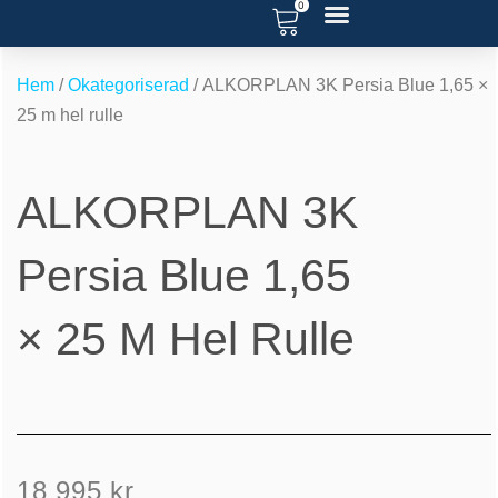
0
Hoppa
till
RENOVERA POOL
SERVICE OCH SUPPORT
POOL BLOGG
innehåll
Hem
/
Okategoriserad
/ ALKORPLAN 3K Persia Blue 1,65 ×
25 m hel rulle
ALKORPLAN 3K
Persia Blue 1,65
× 25 M Hel Rulle
18 995
kr