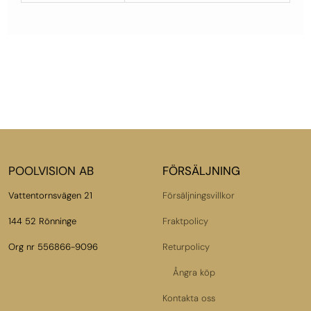
POOLVISION AB
FÖRSÄLJNING
Vattentornsvägen 21
Försäljningsvillkor
144 52 Rönninge
Fraktpolicy
Org nr 556866-9096
Returpolicy
Ångra köp
Kontakta oss