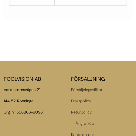
POOLVISION AB
FÖRSÄLJNING
Vattentornsvägen 21
Försäljningsvillkor
144 52 Rönninge
Fraktpolicy
Org nr 556866-9096
Returpolicy
Ångra köp
Kontakta oss