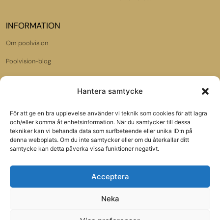
INFORMATION
Om poolvision
Poolvision-blog
Dataskyddspolicy
Hantera samtycke
Jobba hos oss
För att ge en bra upplevelse använder vi teknik som cookies för att lagra
Samarbetspartners:
och/eller komma åt enhetsinformation. När du samtycker till dessa
Poolbutiken.se
tekniker kan vi behandla data som surfbeteende eller unika ID:n på
denna webbplats. Om du inte samtycker eller om du återkallar ditt
samtycke kan detta påverka vissa funktioner negativt.
Gardenmarket.se
Acceptera
VÅRT NYHETSBREV
Neka