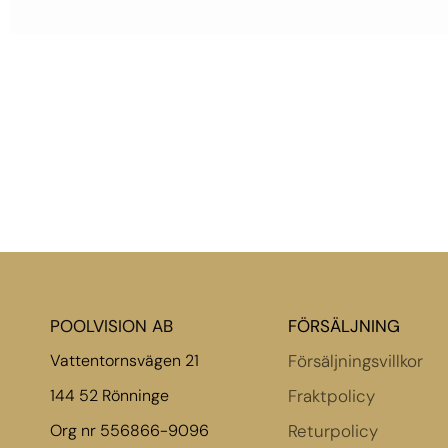
POOLVISION AB
FÖRSÄLJNING
Vattentornsvägen 21
Försäljningsvillkor
144 52 Rönninge
Fraktpolicy
Org nr 556866-9096
Returpolicy