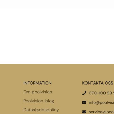
INFORMATION
KONTAKTA OSS
Om poolvision
070-100 99 
Poolvision-blog
info@poolvis
Dataskyddspolicy
service@pool