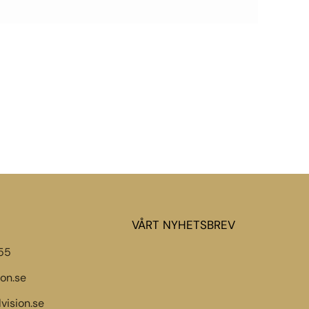
VÅRT NYHETSBREV
55
ion.se
vision.se