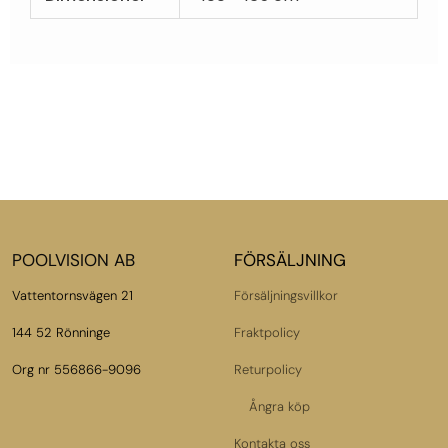
POOLVISION AB
FÖRSÄLJNING
Vattentornsvägen 21
Försäljningsvillkor
144 52 Rönninge
Fraktpolicy
Org nr 556866-9096
Returpolicy
Ångra köp
Kontakta oss