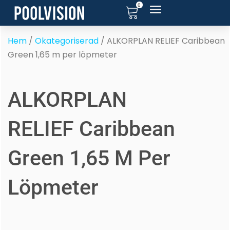
0
Hoppa
till
innehåll
Hem
/
Okategoriserad
/ ALKORPLAN RELIEF Caribbean
Green 1,65 m per löpmeter
ALKORPLAN
RELIEF Caribbean
Green 1,65 M Per
Löpmeter