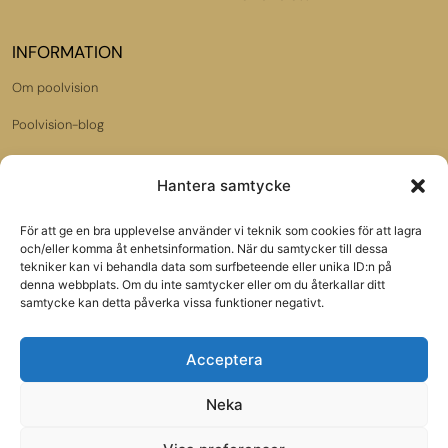
INFORMATION
Om poolvision
Poolvision-blog
Dataskyddspolicy
Hantera samtycke
Jobba hos oss
För att ge en bra upplevelse använder vi teknik som cookies för att lagra
Samarbetspartners:
och/eller komma åt enhetsinformation. När du samtycker till dessa
Poolbutiken.se
tekniker kan vi behandla data som surfbeteende eller unika ID:n på
denna webbplats. Om du inte samtycker eller om du återkallar ditt
samtycke kan detta påverka vissa funktioner negativt.
Gardenmarket.se
Acceptera
VÅRT NYHETSBREV
Neka