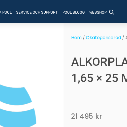
A POOL
SERVICE OCH SUPPORT
POOL BLOGG
WEBSHOP
Hem
Okategoriserad
/
/ 
ALKORPLA
1,65 × 25 
21 495
kr