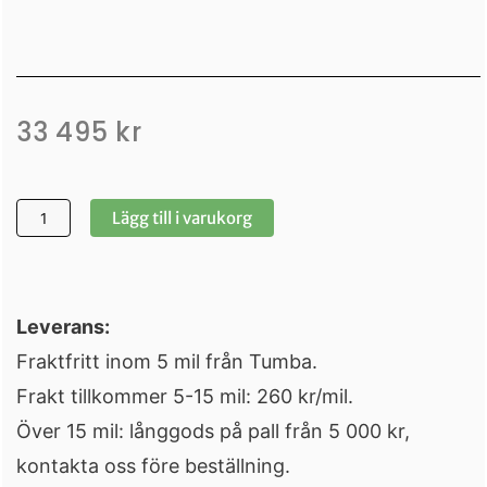
33 495
kr
Hel
Lägg till i varukorg
rulle
Liner
3D
Leverans:
Mineral
Fraktfritt inom 5 mil från Tumba.
Jade
Frakt tillkommer 5-15 mil: 260 kr/mil.
-
Över 15 mil: långgods på pall från 5 000 kr,
1,65
kontakta oss före beställning.
×