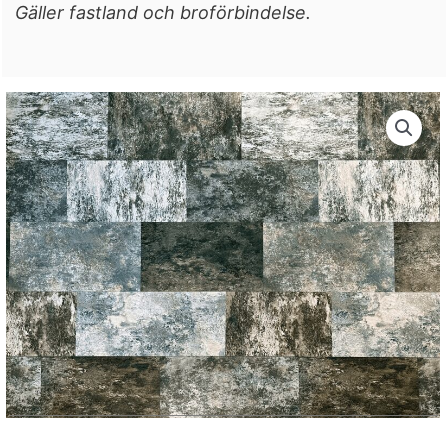
Gäller fastland och broförbindelse.
25
m
mängd