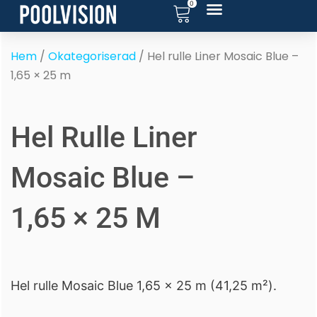
0
Hoppa
till
RENOVERA POOL
SERVICE OCH SUPPORT
POOL BLOGG
innehåll
Hem
/
Okategoriserad
/ Hel rulle Liner Mosaic Blue –
1,65 × 25 m
Hel Rulle Liner
Mosaic Blue –
1,65 × 25 M
Hel rulle Mosaic Blue 1,65 × 25 m (41,25 m²).