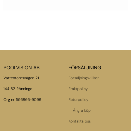
POOLVISION AB
FÖRSÄLJNING
Vattentornsvägen 21
Försäljningsvillkor
144 52 Rönninge
Fraktpolicy
Org nr 556866-9096
Returpolicy
Ångra köp
Kontakta oss