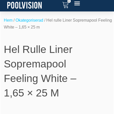
0
Hoppa
till
RENOVERA POOL
SERVICE OCH SUPPORT
POOL BLOGG
innehåll
Hem
/
Okategoriserad
/ Hel rulle Liner Sopremapool Feeling
White – 1,65 × 25 m
Hel Rulle Liner
Sopremapool
Feeling White –
1,65 × 25 M