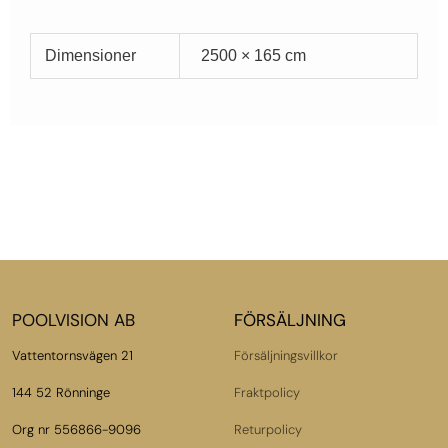
Dimensioner
2500 × 165 cm
POOLVISION AB
FÖRSÄLJNING
Vattentornsvägen 21
Försäljningsvillkor
144 52 Rönninge
Fraktpolicy
Org nr 556866-9096
Returpolicy