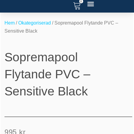
0
Hoppa
till
RENOVERA POOL
SERVICE OCH SUPPORT
POOL BLOGG
innehåll
Hem
/
Okategoriserad
/ Sopremapool Flytande PVC –
Sensitive Black
Sopremapool
Flytande PVC –
Sensitive Black
995
kr