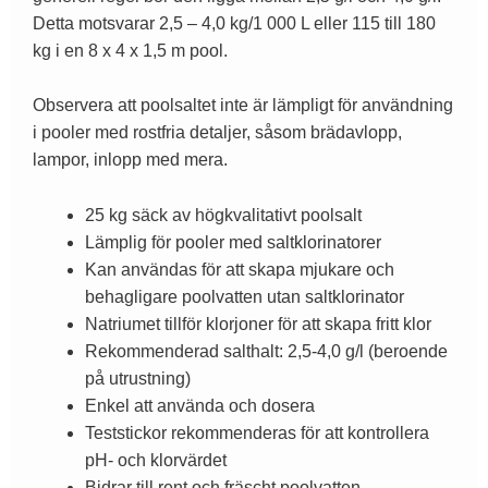
Detta motsvarar 2,5 – 4,0 kg/1 000 L eller 115 till 180
kg i en 8 x 4 x 1,5 m pool.
Observera att poolsaltet inte är lämpligt för användning
i pooler med rostfria detaljer, såsom brädavlopp,
lampor, inlopp med mera.
25 kg säck av högkvalitativt poolsalt
Lämplig för pooler med saltklorinatorer
Kan användas för att skapa mjukare och
behagligare poolvatten utan saltklorinator
Natriumet tillför klorjoner för att skapa fritt klor
Rekommenderad salthalt: 2,5-4,0 g/l (beroende
på utrustning)
Enkel att använda och dosera
Teststickor rekommenderas för att kontrollera
pH- och klorvärdet
Bidrar till rent och fräscht poolvatten