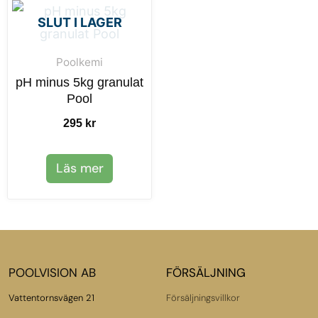
SLUT I LAGER
Poolkemi
pH minus 5kg granulat
Pool
295
kr
Läs mer
POOLVISION AB
FÖRSÄLJNING
Vattentornsvägen 21
Försäljningsvillkor