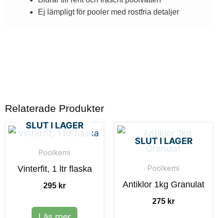
Ej lämpligt för pooler med rostfria detaljer
Relaterade Produkter
SLUT I LAGER
SLUT I LAGER
Poolkemi
Poolkemi
Vinterfit, 1 ltr flaska
Antiklor 1kg Granulat
295
kr
275
kr
Läs mer