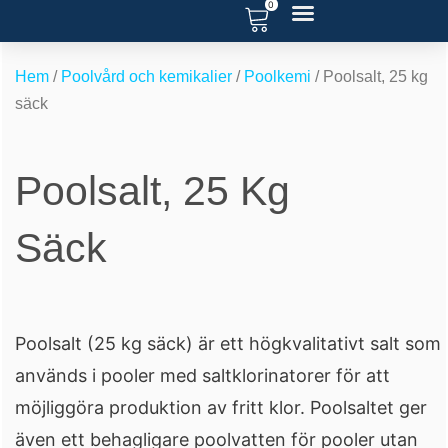
0
Hoppa
till
RENOVERA POOL
SERVICE OCH SUPPORT
POOL BLOGG
innehåll
Hem
/
Poolvård och kemikalier
/
Poolkemi
/ Poolsalt, 25 kg
säck
Poolsalt, 25 Kg
Säck
Poolsalt (25 kg säck) är ett högkvalitativt salt som
används i pooler med saltklorinatorer för att
möjliggöra produktion av fritt klor. Poolsaltet ger
även ett behagligare poolvatten för pooler utan