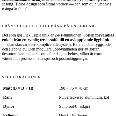
säsong. Tidlös design som åldras vackert — och som du njuter av i
många år framåt.
FRÅN SOFFA TILL LIGGBÄNK PÅ EN SEKUND
Det som gör Flex Triple unik är 2-i-1-funktionen. Soffan
förvandlas
enkelt från en rymlig tresitssoffa till en avkopplande liggbänk
— utan skruvar eller komplicerade system. Bara att fälla ryggstödet
och slappna av. Den modulära uppbyggnaden gör att soffan
dessutom kan möbleras om efter dagens behov, vilket är extra
värdefullt i professionella spa- och poolanläggningar.
SPECIFIKATIONER
Mått (B × D × H)
198 × 75 × 78 cm
Ram
Pulverlackerad aluminium, kol
Dynor
Sunproof®, askgrå
Fyllning
Quick Dry Foam