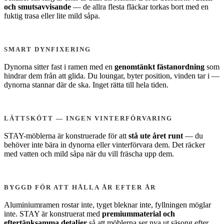
och smutsavvisande
— de allra flesta fläckar torkas bort med en
fuktig trasa eller lite mild såpa.
SMART DYNFIXERING
Dynorna sitter fast i ramen med en
genomtänkt fästanordning
som
hindrar dem från att glida. Du loungar, byter position, vinden tar i —
dynorna stannar där de ska. Inget rätta till hela tiden.
LÄTTSKÖTT — INGEN VINTERFÖRVARING
STAY-möblerna är konstruerade för att
stå ute året runt
— du
behöver inte bära in dynorna eller vinterförvara dem. Det räcker
med vatten och mild såpa när du vill fräscha upp dem.
BYGGD FÖR ATT HÅLLA ÅR EFTER ÅR
Aluminiumramen rostar inte, tyget bleknar inte, fyllningen möglar
inte. STAY är konstruerat med
premiummaterial och
eftertänksamma detaljer
så att möblerna ser nya ut säsong efter