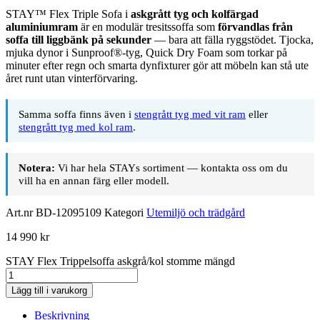
STAY™ Flex Triple Sofa i
askgrått tyg och kolfärgad
aluminiumram
är en modulär tresitssoffa som
förvandlas från
soffa till liggbänk på sekunder
— bara att fälla ryggstödet. Tjocka,
mjuka dynor i Sunproof®-tyg, Quick Dry Foam som torkar på
minuter efter regn och smarta dynfixturer gör att möbeln kan stå ute
året runt utan vinterförvaring.
Samma soffa finns även i
stengrått tyg med vit ram
eller
stengrått tyg med kol ram
.
Notera:
Vi har hela STAYs sortiment — kontakta oss om du
vill ha en annan färg eller modell.
Art.nr
BD-12095109
Kategori
Utemiljö och trädgård
14 990
kr
STAY Flex Trippelsoffa askgrå/kol stomme mängd
Lägg till i varukorg
Beskrivning