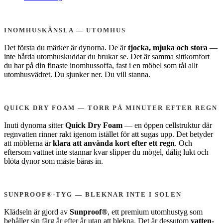
INOMHUSKÄNSLA — UTOMHUS
Det första du märker är dynorna. De är
tjocka, mjuka och stora
—
inte hårda utomhuskuddar du brukar se. Det är samma sittkomfort
du har på din finaste inomhussoffa, fast i en möbel som tål allt
utomhusvädret. Du sjunker ner. Du vill stanna.
QUICK DRY FOAM — TORR PÅ MINUTER EFTER REGN
Inuti dynorna sitter
Quick Dry Foam
— en öppen cellstruktur där
regnvatten rinner rakt igenom istället för att sugas upp. Det betyder
att möblerna är
klara att använda kort efter ett regn
. Och
eftersom vattnet inte stannar kvar slipper du mögel, dålig lukt och
blöta dynor som måste bäras in.
SUNPROOF®-TYG — BLEKNAR INTE I SOLEN
Klädseln är gjord av
Sunproof®
, ett premium utomhustyg som
behåller sin färg år efter år utan att blekna. Det är dessutom
vatten-