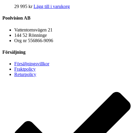
29 995
kr
Lägg till i varukorg
Poolvision AB
Vattentornsvägen 21
144 52 Rönninge
Org nr 556866-9096
Försäljning
Försäljningsvillkor
Fraktpolicy
Returpolicy