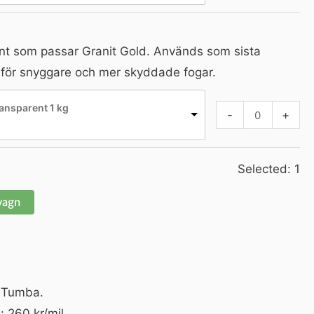
nt som passar Granit Gold. Används som sista
r för snyggare och mer skyddade fogar.
ansparent 1 kg
-
+
Selected:
1
dvagn
n Tumba.
: 260 kr/mil.