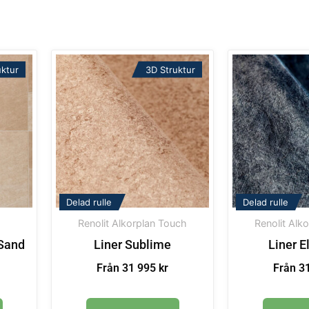
uktur
3D Struktur
Delad rulle
Delad rulle
Renolit Alkorplan Touch
Renolit Alk
 Sand
Liner Sublime
Liner E
Från 31 995 kr
Från 31