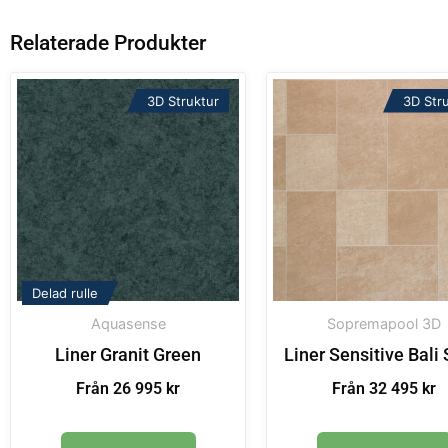
Relaterade Produkter
3D Struktur
3D Str
Delad rulle
Aquasense
Sopremapool 3D
Liner Granit Green
Liner Sensitive Bali
Från 26 995 kr
Från 32 495 kr