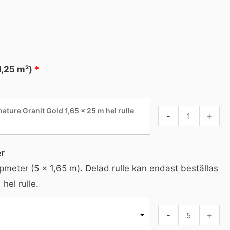
1,25 m²)
ture Granit Gold 1,65 × 25 m hel rulle
-
+
er
öpmeter (5 × 1,65 m). Delad rulle kan endast beställas
hel rulle.
-
+