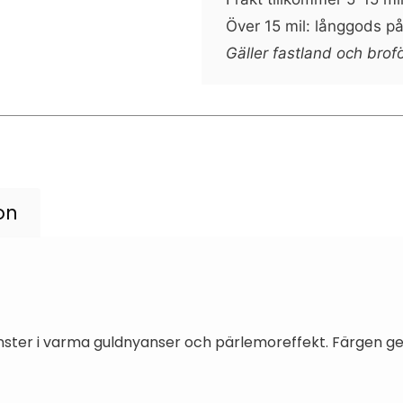
Över 15 mil: långgods på 
Gäller fastland och brof
on
nster i varma guldnyanser och pärlemoreffekt. Färgen ger