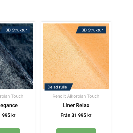
3D Struktur
3D Struktur
Delad rulle
orplan Touch
Renolit Alkorplan Touch
legance
Liner Relax
 995 kr
Från 31 995 kr