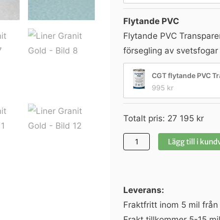
Flytande PVC
Flytande PVC Transpare
försegling av svetsfoga
CGT flytande PVC Tr
995 
kr
Totalt pris:
27 195
kr
Lägg till i kun
Leverans:
Fraktfritt inom 5 mil frå
Frakt tillkommer 5-15 mil