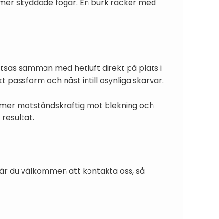
h mer skyddade fogar. En burk räcker med
etsas samman med hetluft direkt på plats i
kt passform och näst intill osynliga skarvar.
r mer motståndskraftig mot blekning och
 resultat.
on är du välkommen att kontakta oss, så