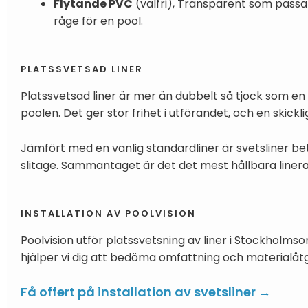
Flytande PVC
(valfri), Transparent som passa
råge för en pool.
PLATSSVETSAD LINER
Platssvetsad liner är mer än dubbelt så tjock som en
poolen. Det ger stor frihet i utförandet, och en skickl
Jämfört med en vanlig standardliner är svetsliner b
slitage. Sammantaget är det det mest hållbara lineralt
INSTALLATION AV POOLVISION
Poolvision utför platssvetsning av liner i Stockholms
hjälper vi dig att bedöma omfattning och materialåt
Få offert på installation av svetsliner →