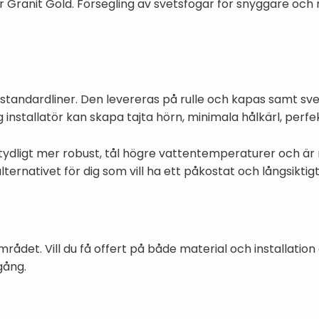
r Granit Gold. Försegling av svetsfogar för snyggare oc
 standardliner. Den levereras på rulle och kapas samt sv
ig installatör kan skapa tajta hörn, minimala hålkärl, perfe
etydligt mer robust, tål högre vattentemperaturer och ä
ernativet för dig som vill ha ett påkostat och långsiktigt
området. Vill du få offert på både material och installati
gång.