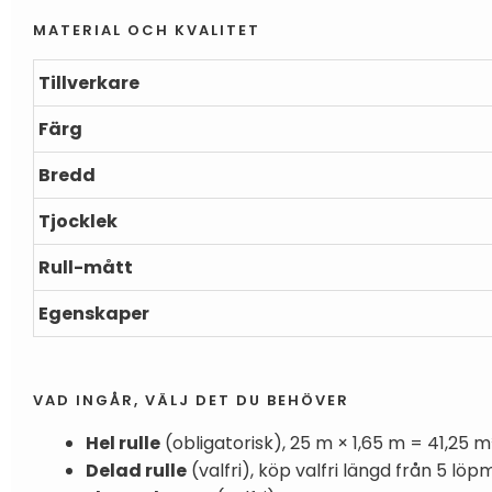
MATERIAL OCH KVALITET
Tillverkare
Färg
Bredd
Tjocklek
Rull-mått
Egenskaper
VAD INGÅR, VÄLJ DET DU BEHÖVER
Hel rulle
(obligatorisk), 25 m × 1,65 m = 41,25 m² 
Delad rulle
(valfri), köp valfri längd från 5 löp