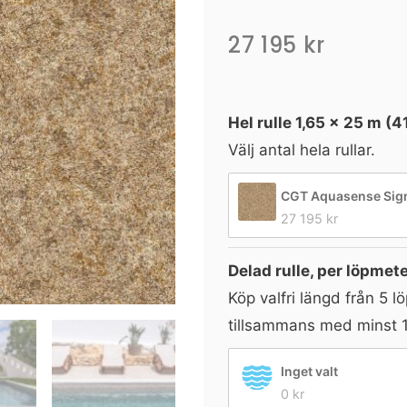
27 195
kr
Liner
Granit
Hel rulle 1,65 × 25 m (4
Gold
Välj antal hela rullar.
mängd
CGT Aquasense Signa
27 195 
kr
Delad rulle, per löpmet
Köp valfri längd från 5 l
tillsammans med minst 1 
Inget valt
0 
kr