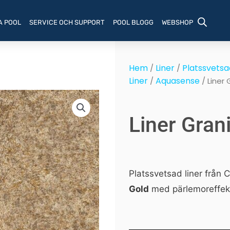
A POOL
SERVICE OCH SUPPORT
POOL BLOGG
WEBSHOP
Hem
Liner
Platssvetsad
/
/
Liner
Aquasense
/
/ Liner 
Liner Gran
Platssvetsad liner från
Gold
med pärlemoreffekt.