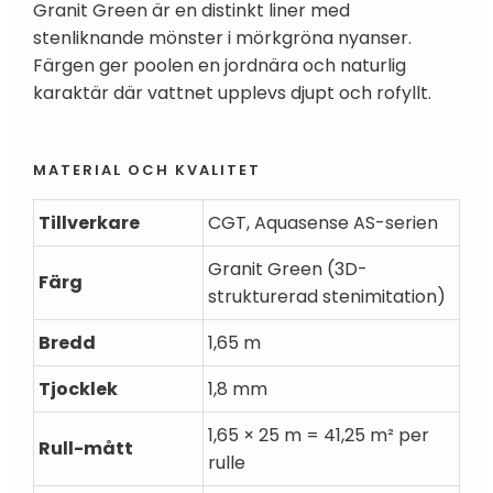
Granit Green är en distinkt liner med
stenliknande mönster i mörkgröna nyanser.
Färgen ger poolen en jordnära och naturlig
karaktär där vattnet upplevs djupt och rofyllt.
MATERIAL OCH KVALITET
Tillverkare
CGT, Aquasense AS-serien
Granit Green (3D-
Färg
strukturerad stenimitation)
Bredd
1,65 m
Tjocklek
1,8 mm
1,65 × 25 m = 41,25 m² per
Rull-mått
rulle