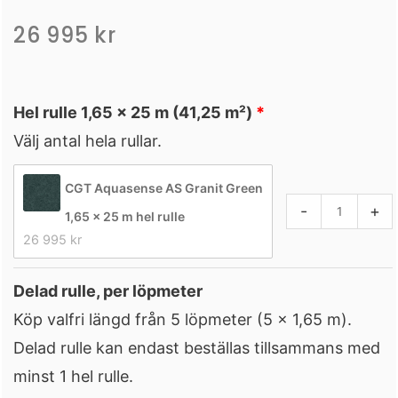
26 995
kr
Liner
Hel rulle 1,65 × 25 m (41,25 m²)
Granit
Välj antal hela rullar.
Green
mängd
CGT Aquasense AS Granit Green
-
+
1,65 × 25 m hel rulle
26 995 
kr
Delad rulle, per löpmeter
Köp valfri längd från 5 löpmeter (5 × 1,65 m).
Delad rulle kan endast beställas tillsammans med
minst 1 hel rulle.