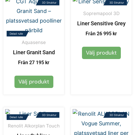
3D Struktur
3D Struktur
Sopremapool 3D
Liner Sensitive Grey
Från 26 995 kr
Delad rulle
Aquasense
Liner Granit Sand
Välj produkt
Från 27 195 kr
Välj produkt
3D Struktur
3D Struktur
Delad rulle
Renolit Alkorplan Touch