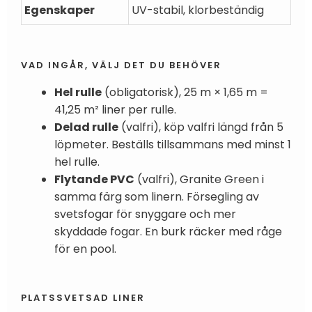
Egenskaper
UV-stabil, klorbeständig
VAD INGÅR, VÄLJ DET DU BEHÖVER
Hel rulle
(obligatorisk), 25 m × 1,65 m =
41,25 m² liner per rulle.
Delad rulle
(valfri), köp valfri längd från 5
löpmeter. Beställs tillsammans med minst 1
hel rulle.
Flytande PVC
(valfri), Granite Green i
samma färg som linern. Försegling av
svetsfogar för snyggare och mer
skyddade fogar. En burk räcker med råge
för en pool.
PLATSSVETSAD LINER