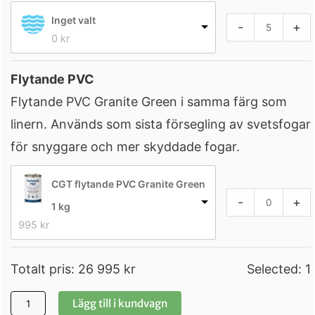
Inget valt
-
+
0 
kr
Flytande PVC
Flytande PVC Granite Green i samma färg som
linern. Används som sista försegling av svetsfogar
för snyggare och mer skyddade fogar.
CGT flytande PVC Granite Green
-
+
1 kg
995 
kr
Totalt pris:
26 995
kr
Selected:
1
Lägg till i kundvagn