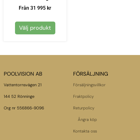
Från 31 995 kr
Välj produkt
POOLVISION AB
FÖRSÄLJNING
Vattentornsvägen 21
Försäljningsvillkor
144 52 Rönninge
Fraktpolicy
Org nr 556866-9096
Returpolicy
Ångra köp
Kontakta oss