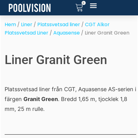
0
Hoppa
till
innehåll
Hem
/
Liner
/
Platssvetsad liner
/
CGT Alkor
Platssvetsad Liner
/
Aquasense
/ Liner Granit Green
Liner Granit Green
Platssvetsad liner från CGT, Aquasense AS-serien i
färgen
Granit Green
. Bredd 1,65 m, tjocklek 1,8
mm, 25 m rulle.