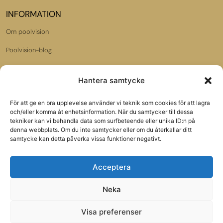
INFORMATION
Om poolvision
Poolvision-blog
Dataskyddspolicy
Hantera samtycke
Jobba hos oss
För att ge en bra upplevelse använder vi teknik som cookies för att lagra
Samarbetspartners:
och/eller komma åt enhetsinformation. När du samtycker till dessa
tekniker kan vi behandla data som surfbeteende eller unika ID:n på
Poolbutiken.se
denna webbplats. Om du inte samtycker eller om du återkallar ditt
samtycke kan detta påverka vissa funktioner negativt.
Gardenmarket.se
Acceptera
VÅRT NYHETSBREV
Neka
Visa preferenser