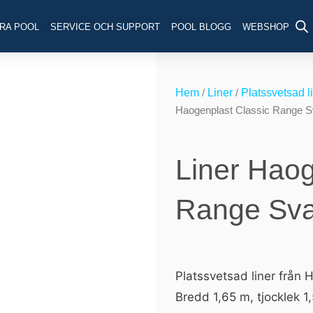
RA POOL
SERVICE OCH SUPPORT
POOL BLOGG
WEBSHOP
Hem
/
Liner
/
Platssvetsad l
Haogenplast Classic Range S
Liner Haog
Range Sva
Platssvetsad liner från 
Bredd 1,65 m, tjocklek 1