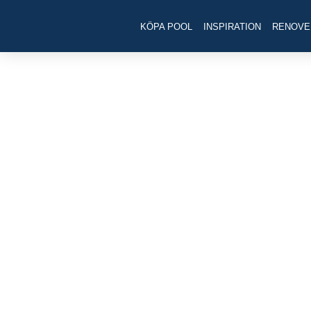
Hoppa
KÖPA POOL
INSPIRATION
RENOVE
till
innehåll