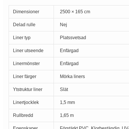
Dimensioner
2500 × 165 cm
Delad rulle
Nej
Liner typ
Platssvetsad
Liner utseende
Enfärgad
Linermönster
Enfärgad
Liner färger
Mörka liners
Ytstruktur liner
Slät
Linertjocklek
1,5 mm
Rullbredd
1,65 m
Egenskaper
Förstärkt PVC, Klorbeständig, UV-