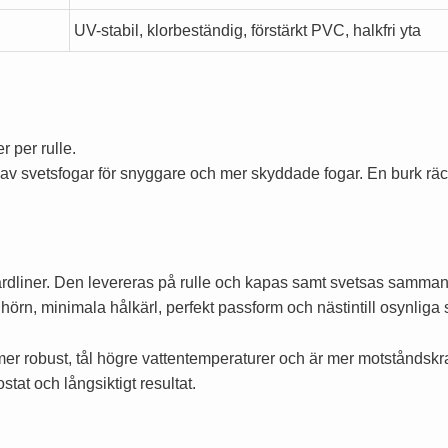
UV-stabil, klorbeständig, förstärkt PVC, halkfri yta
r per rulle.
g av svetsfogar för snyggare och mer skyddade fogar. En burk räc
rdliner. Den levereras på rulle och kapas samt svetsas samman me
ta hörn, minimala hålkärl, perfekt passform och nästintill osynliga 
 mer robust, tål högre vattentemperaturer och är mer motståndsk
ostat och långsiktigt resultat.