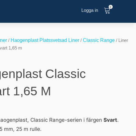
0
Logga in
iner
/
Haogenplast Platssvetsad Liner
/
Classic Range
/ Liner
vart 1,65 m
enplast Classic
rt 1,65 M
Haogenplast, Classic Range-serien i färgen
Svart
.
,5 mm, 25 m rulle.