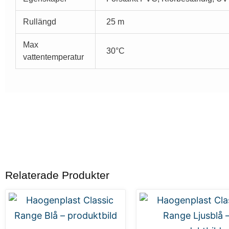
Rullängd
25 m
Max
30°C
vattentemperatur
Relaterade Produkter