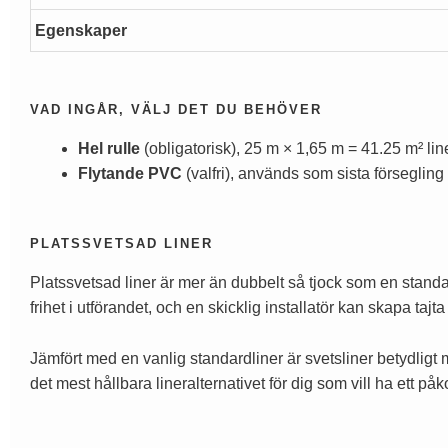
Egenskaper
VAD INGÅR, VÄLJ DET DU BEHÖVER
Hel rulle
(obligatorisk), 25 m × 1,65 m = 41.25 m² line
Flytande PVC
(valfri), används som sista förseglin
PLATSSVETSAD LINER
Platssvetsad liner är mer än dubbelt så tjock som en standa
frihet i utförandet, och en skicklig installatör kan skapa taj
Jämfört med en vanlig standardliner är svetsliner betydligt
det mest hållbara lineralternativet för dig som vill ha ett påk