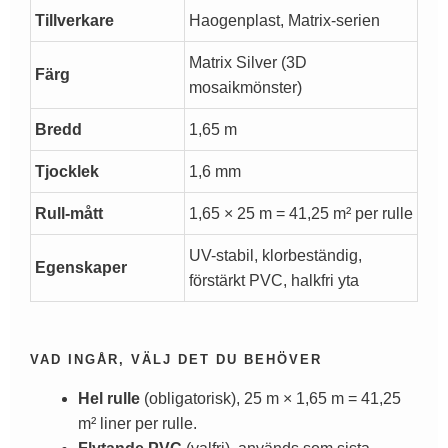
Tillverkare
Haogenplast, Matrix-serien
Matrix Silver (3D
Färg
mosaikmönster)
Bredd
1,65 m
Tjocklek
1,6 mm
Rull-mått
1,65 × 25 m = 41,25 m² per rulle
UV-stabil, klorbeständig,
Egenskaper
förstärkt PVC, halkfri yta
VAD INGÅR, VÄLJ DET DU BEHÖVER
Hel rulle
(obligatorisk), 25 m × 1,65 m = 41,25
m² liner per rulle.