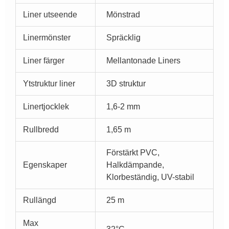
Liner utseende
Mönstrad
Linermönster
Spräcklig
Liner färger
Mellantonade Liners
Ytstruktur liner
3D struktur
Linertjocklek
1,6-2 mm
Rullbredd
1,65 m
Förstärkt PVC,
Egenskaper
Halkdämpande,
Klorbeständig, UV-stabil
Rullängd
25 m
Max