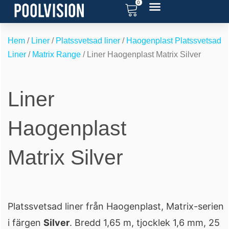
0
Hoppa
till
RENOVERA POOL
SERVICE OCH SUPPORT
POOL BLOGG
innehåll
Hem
/
Liner
/
Platssvetsad liner
/
Haogenplast Platssvetsad
Liner
/
Matrix Range
/ Liner Haogenplast Matrix Silver
Liner
Haogenplast
Matrix Silver
Platssvetsad liner från Haogenplast, Matrix-serien
i färgen
Silver
. Bredd 1,65 m, tjocklek 1,6 mm, 25