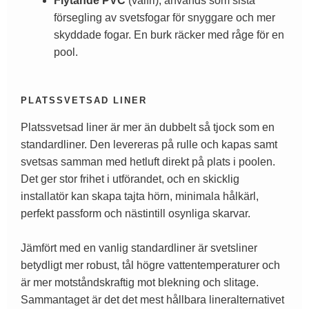
Flytande PVC
(valfri), används som sista
försegling av svetsfogar för snyggare och mer
skyddade fogar. En burk räcker med råge för en
pool.
PLATSSVETSAD LINER
Platssvetsad liner är mer än dubbelt så tjock som en
standardliner. Den levereras på rulle och kapas samt
svetsas samman med hetluft direkt på plats i poolen.
Det ger stor frihet i utförandet, och en skicklig
installatör kan skapa tajta hörn, minimala hålkärl,
perfekt passform och nästintill osynliga skarvar.
Jämfört med en vanlig standardliner är svetsliner
betydligt mer robust, tål högre vattentemperaturer och
är mer motståndskraftig mot blekning och slitage.
Sammantaget är det det mest hållbara lineralternativet