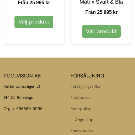
Matrix Svart & Blå
Från 25 995 kr
Från 25 995 kr
Välj produkt
Välj produkt
POOLVISION AB
FÖRSÄLJNING
Vattentornsvägen 21
Försäljningsvillkor
144 52 Rönninge
Fraktpolicy
Org nr 556866-9096
Returpolicy
Ångra köp
Kontakta oss