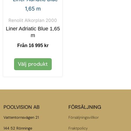
Renolit Alkorplan 2000
Liner Adriatic Blue 1,65
m
Från 16 995 kr
Välj produkt
POOLVISION AB
FÖRSÄLJNING
Vattentornsvägen 21
Försäljningsvillkor
144 52 Rönninge
Fraktpolicy