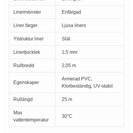
Linermönster
Enfärgad
Liner färger
Ljusa liners
Ytstruktur liner
Slät
Linertjocklek
1,5 mm
Rullbredd
2,05 m
Armerad PVC,
Egenskaper
Klorbeständig, UV-stabil
Rullängd
25 m
Max
30°C
vattentemperatur