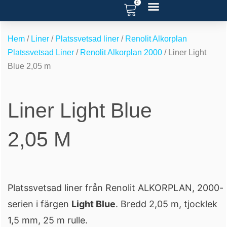
0
Hoppa
till
RENOVERA POOL
SERVICE OCH SUPPORT
POOL BLOGG
innehåll
Hem
/
Liner
/
Platssvetsad liner
/
Renolit Alkorplan
Platssvetsad Liner
/
Renolit Alkorplan 2000
/ Liner Light
Blue 2,05 m
Liner Light Blue
2,05 M
Platssvetsad liner från Renolit ALKORPLAN, 2000-
serien i färgen
Light Blue
. Bredd 2,05 m, tjocklek
1,5 mm, 25 m rulle.