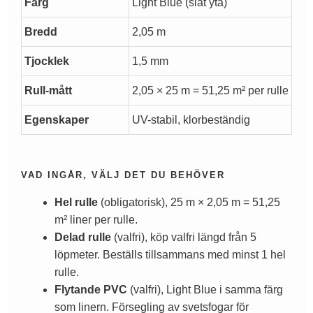
Färg
Light Blue (slät yta)
Bredd
2,05 m
Tjocklek
1,5 mm
Rull-mått
2,05 × 25 m = 51,25 m² per rulle
Egenskaper
UV-stabil, klorbeständig
VAD INGÅR, VÄLJ DET DU BEHÖVER
Hel rulle
(obligatorisk), 25 m × 2,05 m = 51,25
m² liner per rulle.
Delad rulle
(valfri), köp valfri längd från 5
löpmeter. Beställs tillsammans med minst 1 hel
rulle.
Flytande PVC
(valfri), Light Blue i samma färg
som linern. Försegling av svetsfogar för