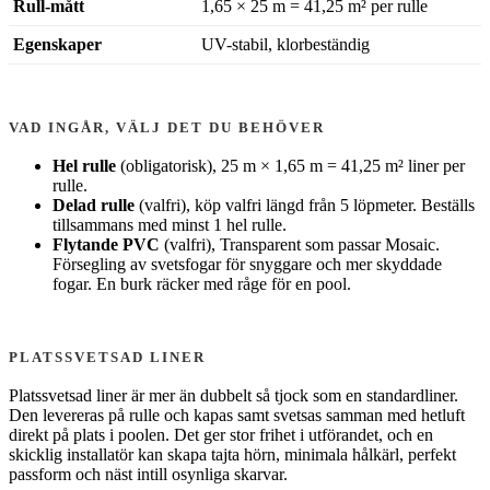
Rull-mått
1,65 × 25 m = 41,25 m² per rulle
Egenskaper
UV-stabil, klorbeständig
VAD INGÅR, VÄLJ DET DU BEHÖVER
Hel rulle
(obligatorisk), 25 m × 1,65 m = 41,25 m² liner per
rulle.
Delad rulle
(valfri), köp valfri längd från 5 löpmeter. Beställs
tillsammans med minst 1 hel rulle.
Flytande PVC
(valfri), Transparent som passar Mosaic.
Försegling av svetsfogar för snyggare och mer skyddade
fogar. En burk räcker med råge för en pool.
PLATSSVETSAD LINER
Platssvetsad liner är mer än dubbelt så tjock som en standardliner.
Den levereras på rulle och kapas samt svetsas samman med hetluft
direkt på plats i poolen. Det ger stor frihet i utförandet, och en
skicklig installatör kan skapa tajta hörn, minimala hålkärl, perfekt
passform och näst intill osynliga skarvar.