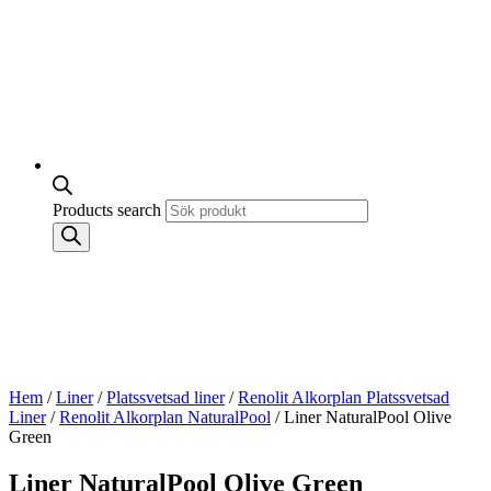
Products search
Hem
/
Liner
/
Platssvetsad liner
/
Renolit Alkorplan Platssvetsad
Liner
/
Renolit Alkorplan NaturalPool
/ Liner NaturalPool Olive
Green
Liner NaturalPool Olive Green