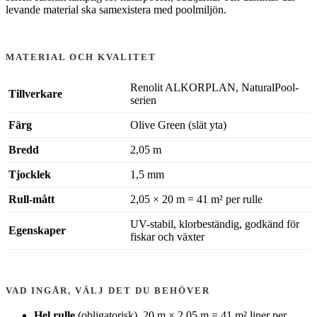
levande material ska samexistera med poolmiljön.
MATERIAL OCH KVALITET
Renolit ALKORPLAN, NaturalPool-
Tillverkare
serien
Färg
Olive Green (slät yta)
Bredd
2,05 m
Tjocklek
1,5 mm
Rull-mått
2,05 × 20 m = 41 m² per rulle
UV-stabil, klorbeständig, godkänd för
Egenskaper
fiskar och växter
VAD INGÅR, VÄLJ DET DU BEHÖVER
Hel rulle
(obligatorisk), 20 m × 2,05 m = 41 m² liner per