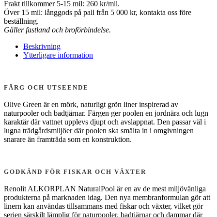
Frakt tillkommer 5-15 mil: 260 kr/mil.
Över 15 mil: långgods på pall från 5 000 kr, kontakta oss före
beställning.
Gäller fastland och broförbindelse.
Beskrivning
Ytterligare information
FÄRG OCH UTSEENDE
Olive Green är en mörk, naturligt grön liner inspirerad av
naturpooler och badtjärnar. Färgen ger poolen en jordnära och lugn
karaktär där vattnet upplevs djupt och avslappnat. Den passar väl i
lugna trädgårdsmiljöer där poolen ska smälta in i omgivningen
snarare än framträda som en konstruktion.
GODKÄND FÖR FISKAR OCH VÄXTER
Renolit ALKORPLAN NaturalPool är en av de mest miljövänliga
produkterna på marknaden idag. Den nya membranformulan gör att
linern kan användas tillsammans med fiskar och växter, vilket gör
serien särskilt lämplig för naturpooler, badtjärnar och dammar där