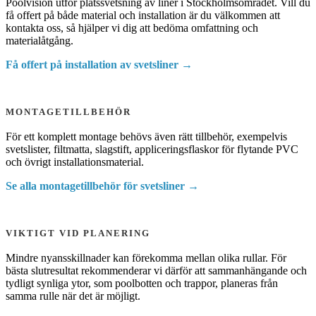
Poolvision utför platssvetsning av liner i Stockholmsområdet. Vill du
få offert på både material och installation är du välkommen att
kontakta oss, så hjälper vi dig att bedöma omfattning och
materialåtgång.
Få offert på installation av svetsliner →
MONTAGETILLBEHÖR
För ett komplett montage behövs även rätt tillbehör, exempelvis
svetslister, filtmatta, slagstift, appliceringsflaskor för flytande PVC
och övrigt installationsmaterial.
Se alla montagetillbehör för svetsliner →
VIKTIGT VID PLANERING
Mindre nyansskillnader kan förekomma mellan olika rullar. För
bästa slutresultat rekommenderar vi därför att sammanhängande och
tydligt synliga ytor, som poolbotten och trappor, planeras från
samma rulle när det är möjligt.