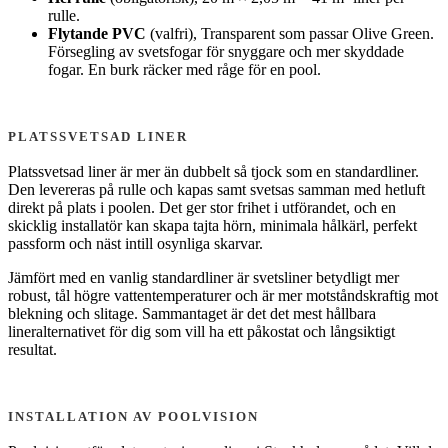
rulle.
Flytande PVC
(valfri), Transparent som passar Olive Green.
Försegling av svetsfogar för snyggare och mer skyddade
fogar. En burk räcker med råge för en pool.
PLATSSVETSAD LINER
Platssvetsad liner är mer än dubbelt så tjock som en standardliner.
Den levereras på rulle och kapas samt svetsas samman med hetluft
direkt på plats i poolen. Det ger stor frihet i utförandet, och en
skicklig installatör kan skapa tajta hörn, minimala hålkärl, perfekt
passform och näst intill osynliga skarvar.
Jämfört med en vanlig standardliner är svetsliner betydligt mer
robust, tål högre vattentemperaturer och är mer motståndskraftig mot
blekning och slitage. Sammantaget är det det mest hållbara
lineralternativet för dig som vill ha ett påkostat och långsiktigt
resultat.
INSTALLATION AV POOLVISION