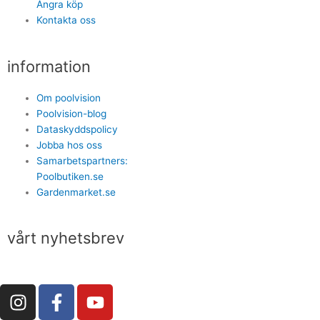
Ångra köp
Kontakta oss
information
Om poolvision
Poolvision-blog
Dataskyddspolicy
Jobba hos oss
Samarbetspartners:
Poolbutiken.se
Gardenmarket.se
vårt nyhetsbrev
I
F
Y
n
a
o