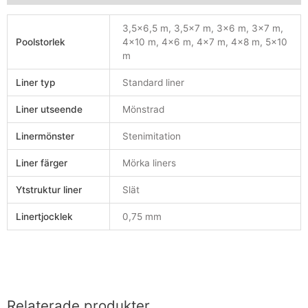
3,5×6,5 m, 3,5×7 m, 3×6 m, 3×7 m,
Poolstorlek
4×10 m, 4×6 m, 4×7 m, 4×8 m, 5×10
m
Liner typ
Standard liner
Liner utseende
Mönstrad
Linermönster
Stenimitation
Liner färger
Mörka liners
Ytstruktur liner
Slät
Linertjocklek
0,75 mm
Relaterade produkter