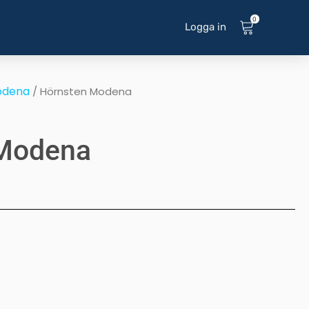
0
Logga in
odena
/ Hörnsten Modena
 Modena