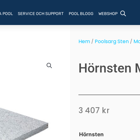
A POOL
SERVICE OCH SUPPORT
POOL BLOGG
WEBSHOP
Hem
Poolsarg Sten
M
/
/
Hörnsten
3 407
kr
Hörnsten
Hörnsten
Modena