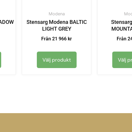
Modena
Mod
HADOW
Stensarg Modena BALTIC
Stensar
LIGHT GREY
MOUNTA
Från 21 966 kr
Från 24
Välj produkt
Välj p