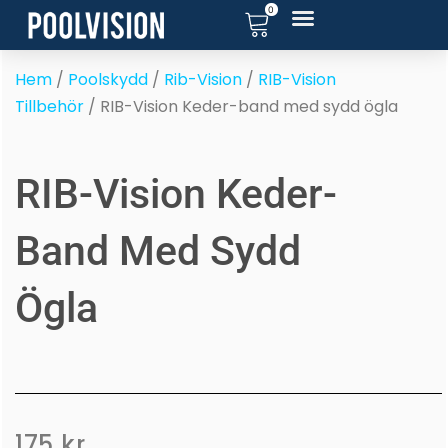
0
Hoppa
till
innehåll
Hem
/
Poolskydd
/
Rib-Vision
/
RIB-Vision
Tillbehör
/ RIB-Vision Keder-band med sydd ögla
RIB-Vision Keder-
Band Med Sydd
Ögla
175
kr