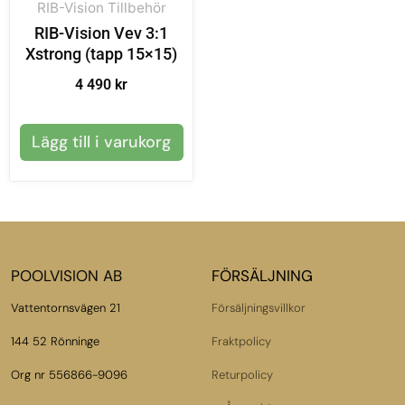
RIB-Vision Tillbehör
RIB-Vision Vev 3:1
Xstrong (tapp 15×15)
4 490
kr
Lägg till i varukorg
POOLVISION AB
FÖRSÄLJNING
Vattentornsvägen 21
Försäljningsvillkor
144 52 Rönninge
Fraktpolicy
Org nr 556866-9096
Returpolicy