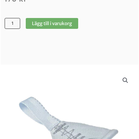
RIB-
Lägg till i varukorg
Vision
Keder-
band
med
sydd
ögla
mängd