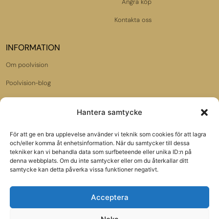
Ångra köp
Kontakta oss
INFORMATION
Om poolvision
Poolvision-blog
Dataskyddspolicy
Hantera samtycke
Jobba hos oss
För att ge en bra upplevelse använder vi teknik som cookies för att lagra
Samarbetspartners:
och/eller komma åt enhetsinformation. När du samtycker till dessa
tekniker kan vi behandla data som surfbeteende eller unika ID:n på
Poolbutiken.se
denna webbplats. Om du inte samtycker eller om du återkallar ditt
samtycke kan detta påverka vissa funktioner negativt.
Gardenmarket.se
Acceptera
VÅRT NYHETSBREV