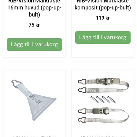
RIB-Vision Markfäste
RIB-Vision Markfäste
16mm huvud (pop-up-
komposit (pop-up-bult)
bult)
119
kr
75
kr
Lägg till i varukorg
Lägg till i varukorg