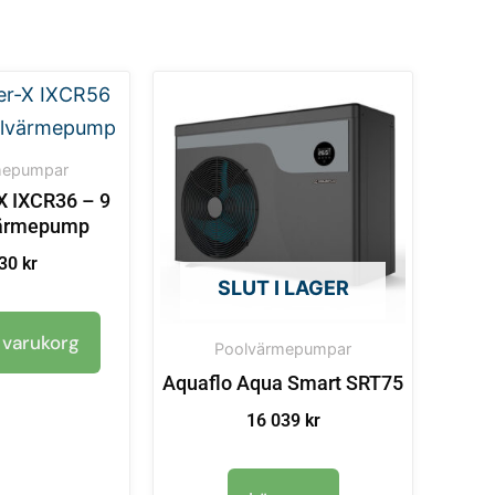
mepumpar
X IXCR36 – 9
ärmepump
930
kr
SLUT I LAGER
i varukorg
Poolvärmepumpar
Aquaflo Aqua Smart SRT75
16 039
kr