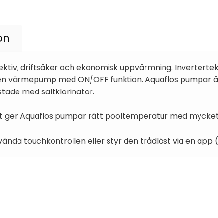
on
fektiv, driftsäker och ekonomisk uppvärmning. Inverter
en en värmepump med ON/OFF funktion. Aquaflos pumpar ä
stade med saltklorinator.
t ger Aquaflos pumpar rätt pooltemperatur med mycket l
vända touchkontrollen eller styr den trådlöst via en app 