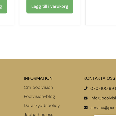
rg
Lägg till i varukorg
INFORMATION
KONTAKTA OSS
Om poolvision
070-100 99 
Poolvision-blog
info@poolvis
Dataskyddspolicy
service@pool
Jobba hos oss