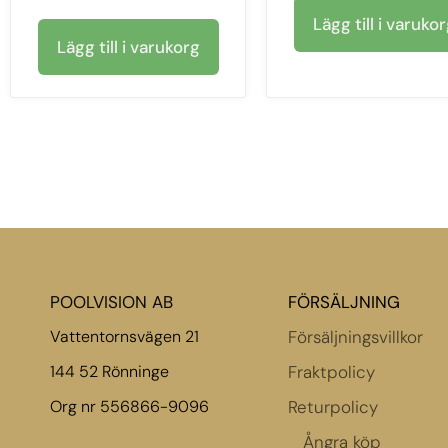
Lägg till i varuko
Lägg till i varukorg
POOLVISION AB
FÖRSÄLJNING
Vattentornsvägen 21
Försäljningsvillkor
144 52 Rönninge
Fraktpolicy
Org nr 556866-9096
Returpolicy
Ångra köp