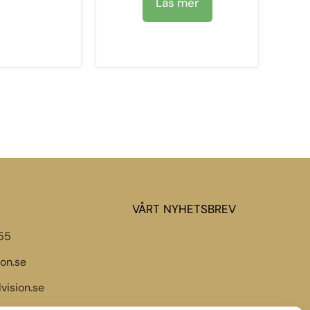
Läs mer
VÅRT NYHETSBREV
55
ion.se
vision.se