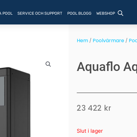
A POOL
SERVICE OCH SUPPORT
POOL BLOGG
WEBSHOP
Hem
Poolvärmare
Po
/
/
Aquaflo A
23 422
kr
Slut i lager