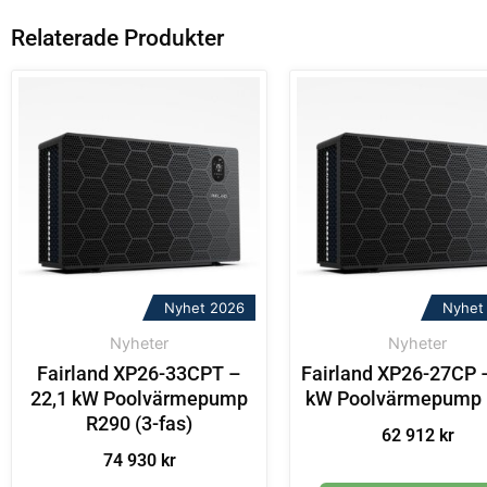
Relaterade Produkter
Nyhet 2026
Nyhet
Nyheter
Nyheter
Fairland XP26-33CPT –
Fairland XP26-27CP 
22,1 kW Poolvärmepump
kW Poolvärmepump
R290 (3-fas)
62 912
kr
74 930
kr