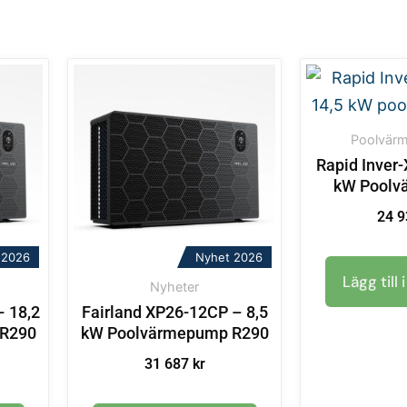
Poolvär
Rapid Inver-
kW Poolv
24 
 2026
Nyhet 2026
Lägg till 
Nyheter
– 18,2
Fairland XP26-12CP – 8,5
 R290
kW Poolvärmepump R290
31 687
kr