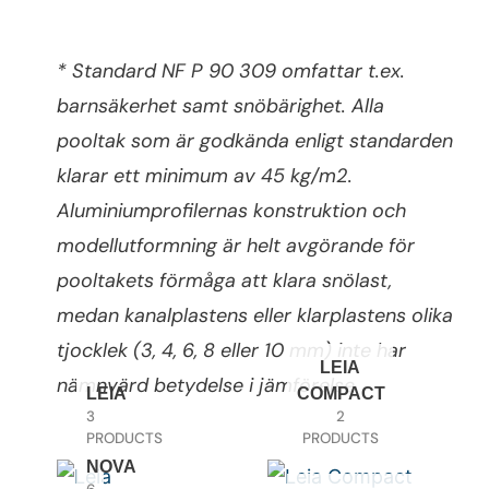
* Standard NF P 90 309 omfattar t.ex.
barnsäkerhet samt snöbärighet. Alla
pooltak som är godkända enligt standarden
klarar ett minimum av 45 kg/m2.
Aluminiumprofilernas konstruktion och
modellutformning är helt avgörande för
pooltakets förmåga att klara snölast,
medan kanalplastens eller klarplastens olika
tjocklek (3, 4, 6, 8 eller 10 mm) inte har
LEIA
nämnvärd betydelse i jämförelse.
LEIA
COMPACT
3
2
PRODUCTS
PRODUCTS
NOVA