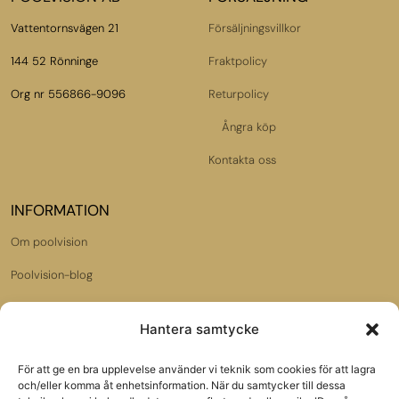
Vattentornsvägen 21
Försäljningsvillkor
144 52 Rönninge
Fraktpolicy
Org nr 556866-9096
Returpolicy
Ångra köp
Kontakta oss
INFORMATION
Om poolvision
Poolvision-blog
Dataskyddspolicy
Hantera samtycke
Jobba hos oss
För att ge en bra upplevelse använder vi teknik som cookies för att lagra
Samarbetspartners:
och/eller komma åt enhetsinformation. När du samtycker till dessa