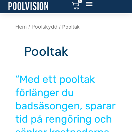
0
Hoppa
till
RENOVERA POOL
SERVICE OCH SUPPORT
POOL BLOGG
innehåll
Hem
Poolskydd
/
/ Pooltak
Pooltak
“Med ett pooltak
förlänger du
badsäsongen, sparar
tid på rengöring och