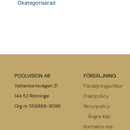
Okategoriserad
POOLVISION AB
FÖRSÄLJNING
Vattentornsvägen 21
Försäljningsvillkor
144 52 Rönninge
Fraktpolicy
Org nr 556866-9096
Returpolicy
Ångra köp
Kontakta oss