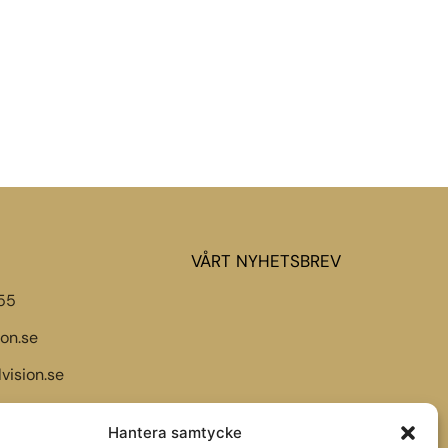
VÅRT NYHETSBREV
55
ion.se
vision.se
Hantera samtycke