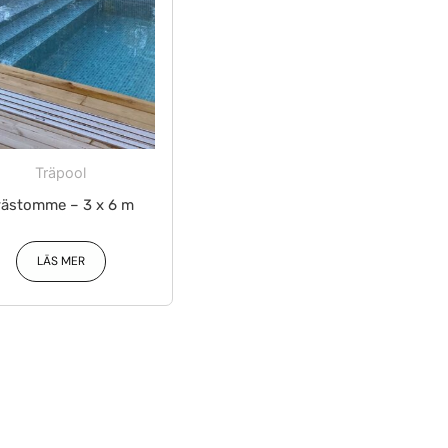
Träpool
rästomme – 3 x 6 m
LÄS MER