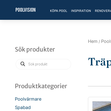
Hoppa
till
KÖPA POOL
INSPIRATION
RENOVER
innehåll
Hem
Poo
/
Sök produkter
Träp
Products
search
Produktkategorier
Poolvärmare
Spabad