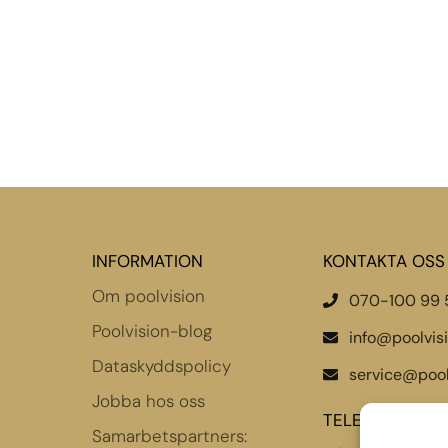
INFORMATION
KONTAKTA OSS
Om poolvision
070-100 99 
Poolvision-blog
info@poolvis
Dataskyddspolicy
service@pool
Jobba hos oss
TELEFONTIDER
Samarbetspartners: