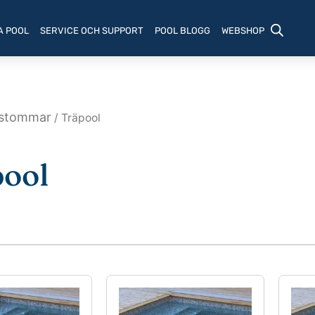
A POOL
SERVICE OCH SUPPORT
POOL BLOGG
WEBSHOP
lstommar
/ Träpool
ool