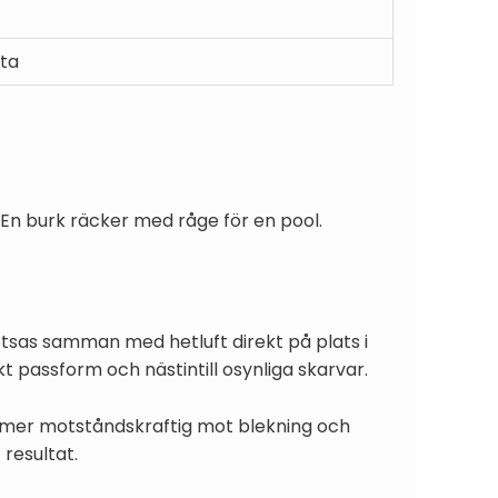
yta
 En burk räcker med råge för en pool.
etsas samman med hetluft direkt på plats i
kt passform och nästintill osynliga skarvar.
r mer motståndskraftig mot blekning och
 resultat.