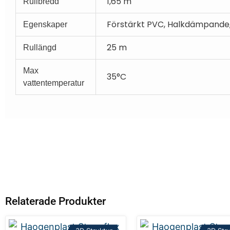
1,65 m
Rullbredd
Förstärkt PVC, Halkdämpande, 
Egenskaper
25 m
Rullängd
Max
35°C
vattentemperatur
Relaterade Produkter