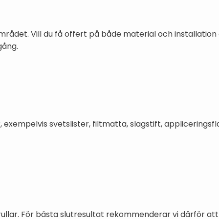
området. Vill du få offert på både material och installati
gång.
xempelvis svetslister, filtmatta, slagstift, appliceringsf
ullar. För bästa slutresultat rekommenderar vi därför at