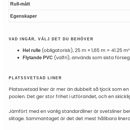
Rull-mått
Egenskaper
VAD INGÅR, VÄLJ DET DU BEHÖVER
(obligatorisk), 25 m × 1,65 m = 41.25 m² l
Hel rulle
(valfri), används som sista förse
Flytande PVC
PLATSSVETSAD LINER
Platssvetsad liner är mer än dubbelt så tjock som en
poolen. Det ger stor frihet i utförandet, och en skickl
Jämfört med en vanlig standardliner är svetsliner b
slitage. Sammantaget är det det mest hållbara lineralt