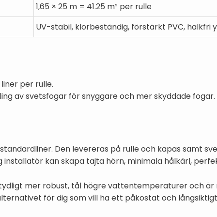
1,65 × 25 m = 41.25 m² per rulle
UV-stabil, klorbeständig, förstärkt PVC, halkfri 
iner per rulle.
gling av svetsfogar för snyggare och mer skyddade fogar.
 standardliner. Den levereras på rulle och kapas samt sv
ig installatör kan skapa tajta hörn, minimala hålkärl, perfe
etydligt mer robust, tål högre vattentemperaturer och ä
ernativet för dig som vill ha ett påkostat och långsiktigt