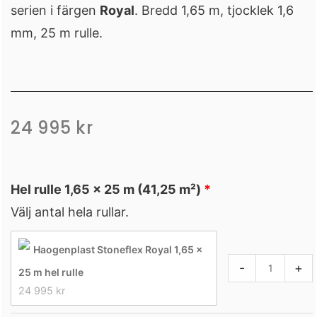
serien i färgen
Royal
. Bredd 1,65 m, tjocklek 1,6
mm, 25 m rulle.
24 995
kr
Liner
Hel rulle 1,65 × 25 m (41,25 m²)
Haogenplast
Välj antal hela rullar.
Stoneflex
Royal
Haogenplast Stoneflex Royal 1,65 ×
mängd
-
+
25 m hel rulle
24 995 
kr