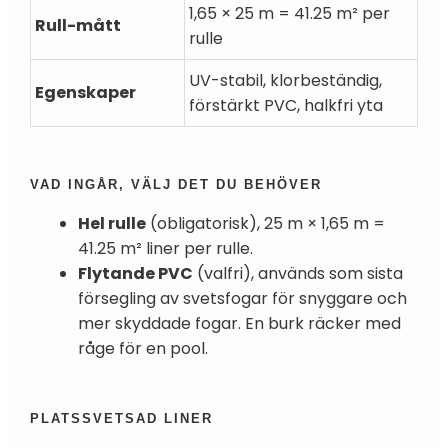
1,65 × 25 m = 41.25 m² per
Rull-mått
rulle
UV-stabil, klorbeständig,
Egenskaper
förstärkt PVC, halkfri yta
VAD INGÅR, VÄLJ DET DU BEHÖVER
Hel rulle
(obligatorisk), 25 m × 1,65 m =
41.25 m² liner per rulle.
Flytande PVC
(valfri), används som sista
försegling av svetsfogar för snyggare och
mer skyddade fogar. En burk räcker med
råge för en pool.
PLATSSVETSAD LINER