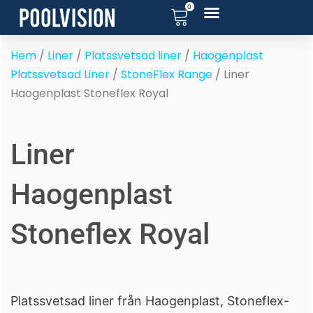
0
Hoppa
till
RENOVERA POOL
SERVICE OCH SUPPORT
POOL BLOGG
innehåll
Hem
/
Liner
/
Platssvetsad liner
/
Haogenplast
Platssvetsad Liner
/
StoneFlex Range
/ Liner
Haogenplast Stoneflex Royal
Liner
Haogenplast
Stoneflex Royal
Platssvetsad liner från Haogenplast, Stoneflex-