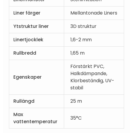
Liner färger
Mellantonade Liners
Ytstruktur liner
3D struktur
Linertjocklek
1,6-2 mm
Rullbredd
1,65 m
Förstärkt PVC,
Halkdämpande,
Egenskaper
Klorbeständig, UV-
stabil
Rullängd
25 m
Max
35°C
vattentemperatur