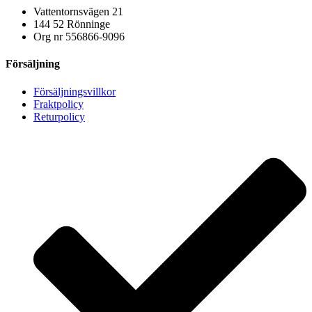
Vattentornsvägen 21
144 52 Rönninge
Org nr 556866-9096
Försäljning
Försäljningsvillkor
Fraktpolicy
Returpolicy