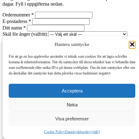
dagar. Fyll i uppgifterna nedan.
Ordernummer
*
E-postadress
*
Ditt namn
*
Skäl för ånger
(valfritt)
Föredragen kontaktmetod för bekräftelse
*
Hantera samtycke
Bankkonto (IBAN) för återbetalning
(valfritt)
Lämna tomt för att få din återbetalning
För att ge en bra upplevelse använder vi teknik som cookies för att lagra och/eller
via den ursprungliga betalningsmetoden. Fyll endast i om du betalat
komma åt enhetsinformation. När du samtycker till dessa tekniker kan vi behandla data
med kort, eller om du vill att återbetalningen skickas till ett annat
som surfbeteende eller unika ID:n på denna webbplats. Om du inte samtycker eller om
konto.
du återkallar ditt samtycke kan detta påverka vissa funktioner negativt.
Fortsätt
Verifierar order...
Acceptera
Du frånträder ordern #
Neka
Tillbaka
Bekräfta ånger
Skickar ångerbegäran...
✓
Visa preferenser
Ångerbegäran inskickad
Cookie Policy
Dataskyddspolicy
{title}