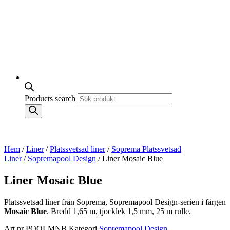
Products search
Hem
/
Liner
/
Platssvetsad liner
/
Soprema Platssvetsad
Liner
/
Sopremapool Design
/ Liner Mosaic Blue
Liner Mosaic Blue
Platssvetsad liner från Soprema, Sopremapool Design-serien i färgen
Mosaic Blue
. Bredd 1,65 m, tjocklek 1,5 mm, 25 m rulle.
Art.nr
POOLMNB
Kategori
Sopremapool Design