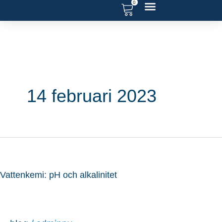
0
Hoppa
till
RENOVERA POOL
SERVICE OCH SUPPORT
POOL BLOGG
innehåll
14 februari 2023
Vattenkemi:
pH
Vattenkemi: pH och alkalinitet
och
alkalinitet