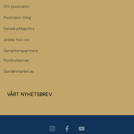
Om poolvision
Poolvision-blog
Dataskyddspolicy
Jobba hos oss
Samarbetspartners:
Poolbutiken.se
Gardenmarket.se
VÅRT NYHETSBREV
I
F
Y
n
a
o