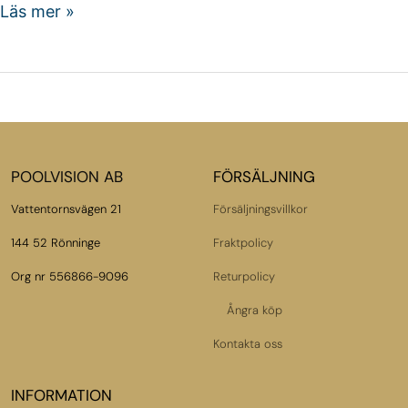
Läs mer »
POOLVISION AB
FÖRSÄLJNING
Vattentornsvägen 21
Försäljningsvillkor
144 52 Rönninge
Fraktpolicy
Org nr 556866-9096
Returpolicy
Ångra köp
Kontakta oss
INFORMATION