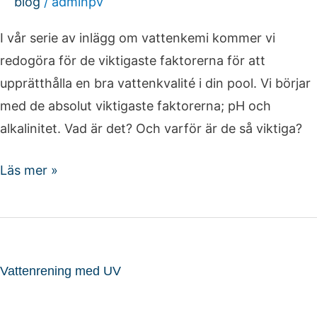
blog
/
adminpv
I vår serie av inlägg om vattenkemi kommer vi
redogöra för de viktigaste faktorerna för att
upprätthålla en bra vattenkvalité i din pool. Vi börjar
med de absolut viktigaste faktorerna; pH och
alkalinitet. Vad är det? Och varför är de så viktiga?
Läs mer »
Vattenrening
med
Vattenrening med UV
UV