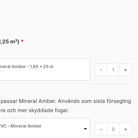
1,25 m²)
ineral Amber - 1,65 × 25 m
-
+
 passar Mineral Amber. Används som sista försegling
are och mer skyddade fogar.
VC - Mineral Amber
-
+