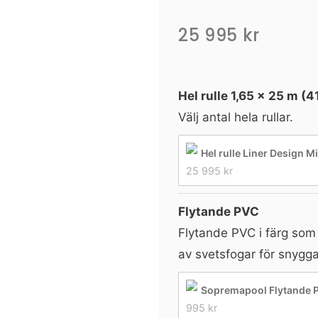
25 995
kr
Liner
Design
Hel rulle 1,65 × 25 m (4
Mineral
Välj antal hela rullar.
Amber
Hel rulle Liner Design M
mängd
25 995 
kr
Flytande PVC
Flytande PVC i färg som
av svetsfogar för snygg
Sopremapool Flytande P
995 
kr