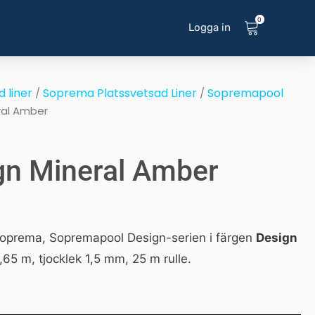
0
Logga in
 liner
Soprema Platssvetsad Liner
Sopremapool
/
/
ral Amber
gn Mineral Amber
 Soprema, Sopremapool Design-serien i färgen
Design
,65 m, tjocklek 1,5 mm, 25 m rulle.