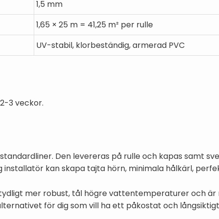
1,5 mm
1,65 × 25 m = 41,25 m² per rulle
UV-stabil, klorbeständig, armerad PVC
 2-3 veckor.
 standardliner. Den levereras på rulle och kapas samt sv
ig installatör kan skapa tajta hörn, minimala hålkärl, perfe
etydligt mer robust, tål högre vattentemperaturer och ä
ernativet för dig som vill ha ett påkostat och långsiktigt