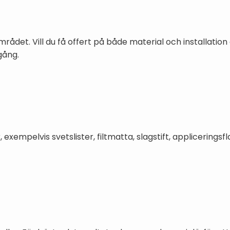
området. Vill du få offert på både material och installati
gång.
xempelvis svetslister, filtmatta, slagstift, appliceringsf