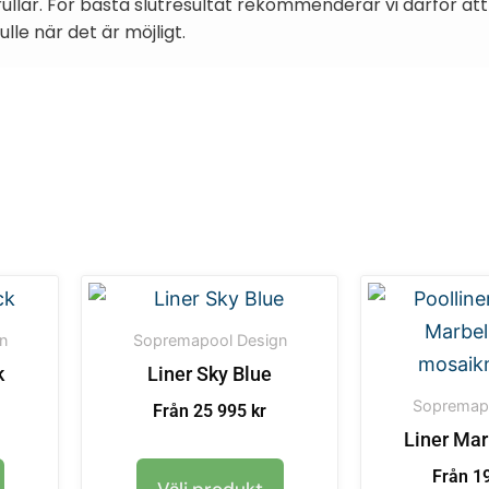
ullar. För bästa slutresultat rekommenderar vi därför at
le när det är möjligt.
n
Sopremapool Design
k
Liner Sky Blue
Sopremapo
Från 25 995 kr
Liner Mar
Från 19