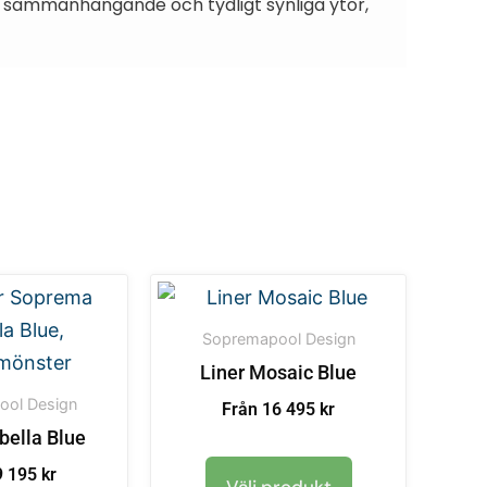
t sammanhängande och tydligt synliga ytor,
Sopremapool Design
Liner Mosaic Blue
ol Design
Från 16 495 kr
bella Blue
 195 kr