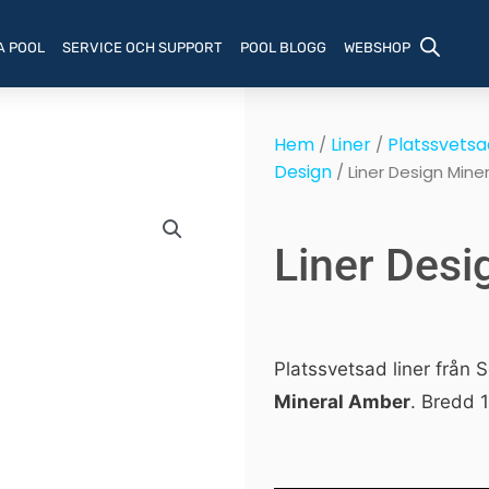
A POOL
SERVICE OCH SUPPORT
POOL BLOGG
WEBSHOP
Hem
Liner
Platssvetsad
/
/
Design
/ Liner Design Mine
Liner Desi
Platssvetsad liner från
Mineral Amber
. Bredd 1