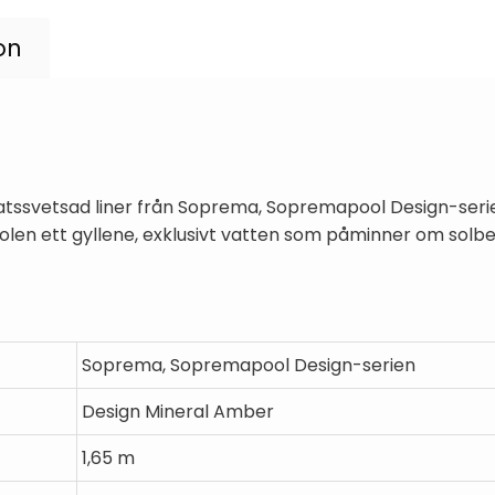
on
tssvetsad liner från Soprema, Sopremapool Design-serien
len ett gyllene, exklusivt vatten som påminner om solbel
Soprema, Sopremapool Design-serien
Design Mineral Amber
1,65 m