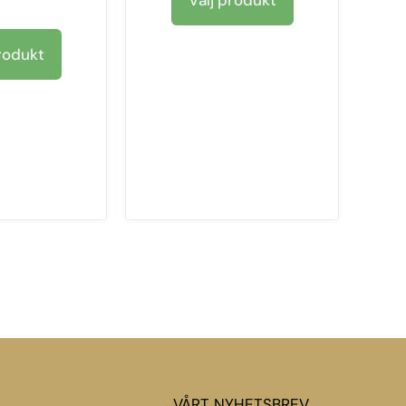
Välj produkt
rodukt
VÅRT NYHETSBREV