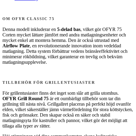
OM OFYR CLASSIC 75
Denna modell inkluderar en
5-delad bas
, vilket gör OFYR 75
Corten mycket lättare jämfört med andra matlagningsenheter och
mycket enkel att montera hemma. Den är också utrustad med
Airflow Plate
, en revolutionerande innovation inom vedeldad
matlagning. Detta system förbättrar vedens bränsleeffektivitet och
minimerar rökbildning, vilket garanterar en trevlig och bekväm
matlagningsupplevelse.
TILLBEHÖR FÖR GRILLENTUSIASTER
För grillentusiaster finns det inget som slår att grilla utomhus.
OFYR Grill Round 75
är ett oumbärligt tillbehör som tar din
grillning till nästa nivå. Grillgallret placeras på perfekt höjd ovanför
elden, vilket säkerställer jämn värmefördelning för stora köttstycken,
fisk och grönsaker. Den skapar också en säker och stabil
matlagningsyta för kastruller och pannor, vilket gör det möjligt att
tillaga alla typer av rätter.