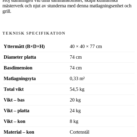
Höj stämningen vid dina sammankomster, skapa kulinariska
mästerverk och njut av stunderna med denna matlagningsenhet och
grill.
TEKNISK SPECIFIKATION
Yttermått (B×D×H)
40 × 40 × 77 cm
Diameter platta
74 cm
Basdimension
74 cm
Matlagningsyta
0,33 m²
Total vikt
54,5 kg
Vikt – bas
20 kg
Vikt – platta
24 kg
Vikt – kon
8 kg
Material – kon
Cortenstål