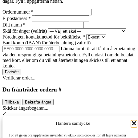
dagar. Fyll i uppgifterna nedan.
Ordernummer
*
E-postadress
*
Ditt namn
*
Skäl för ånger
(valfritt)
Föredragen kontaktmetod för bekräftelse
*
Bankkonto (IBAN) för återbetalning
(valfritt)
Lämna tomt för att få din återbetalning
via den ursprungliga betalningsmetoden. Fyll endast i om du betalat
med kort, eller om du vill att återbetalningen skickas till ett annat
konto.
Fortsätt
Verifierar order...
Du frånträder ordern #
Tillbaka
Bekräfta ånger
Skickar ångerbegäran...
✓
Hantera samtycke
Ångerbegäran inskickad
För att ge en bra upplevelse använder vi teknik som cookies för att lagra och/eller
Din ångerbegäran har skickats in. Du får snart ett bekräftelsemejl